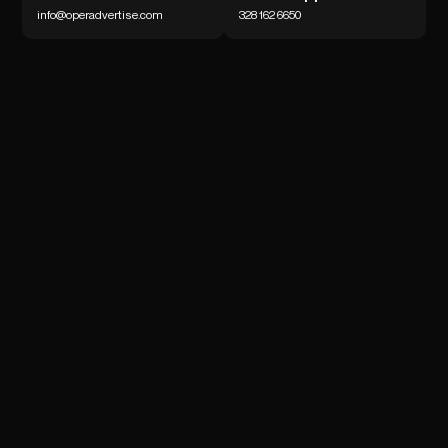
info@operadvertise.com
328 162 6650