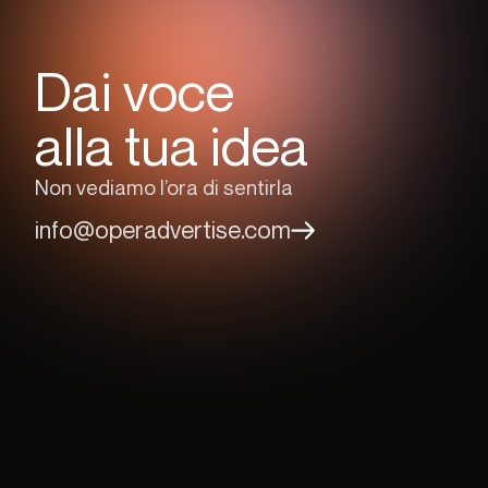
Dai voce
alla tua idea
Non vediamo l’ora di sentirla
info@operadvertise.com