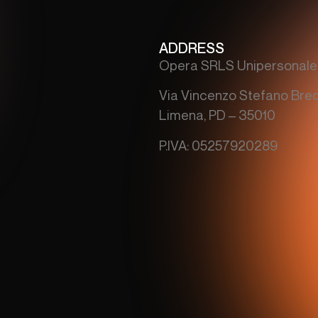
ADDRESS
Opera SRLS Unipersonale
Via Vincenzo Stefano Bred
Limena, PD – 35010
P.IVA: 05257920289