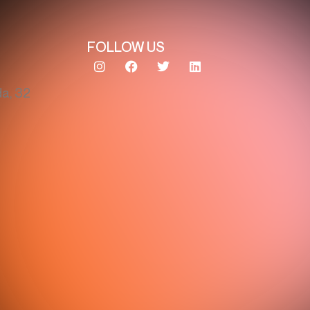
FOLLOW US
e
a, 32
E