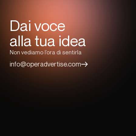
Dai voce
alla tua idea
Non vediamo l’ora di sentirla
info@operadvertise.com