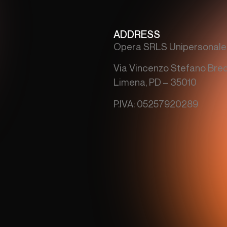
ADDRESS
Opera SRLS Unipersonale
Via Vincenzo Stefano Bred
Limena, PD – 35010
P.IVA: 05257920289