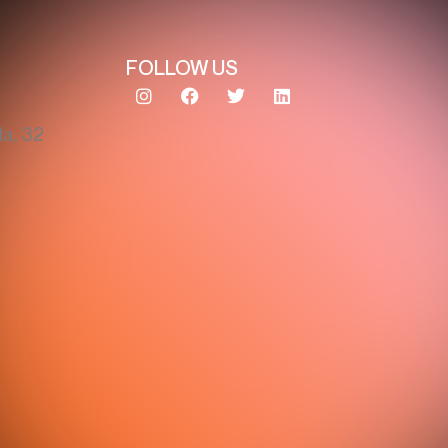
FOLLOW US
e
a, 32
E