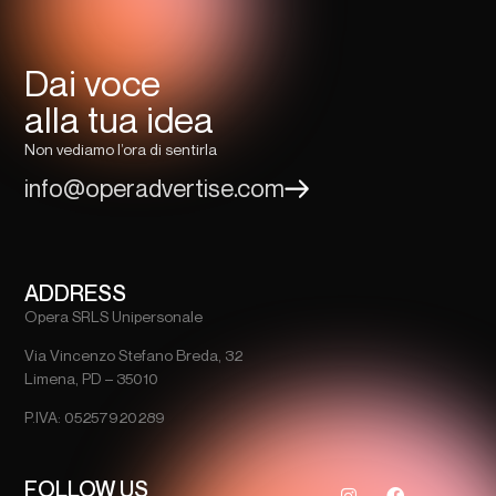
Dai voce
alla tua idea
Non vediamo l’ora di sentirla
info@operadvertise.com
ADDRESS
Opera SRLS Unipersonale
Via Vincenzo Stefano Breda, 32
Limena, PD – 35010
P.IVA: 05257920289
FOLLOW US
e
E